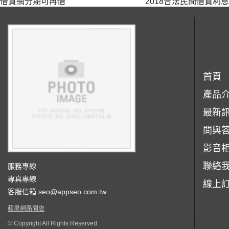
借貸網分期可再借
2018合法民間借貸利
首頁
產品
最新
問與
影音
聯絡
服務專線
專真專線
線上
客服信箱
seo@appseo.com.tw
蘋果網路開店
© Copyright All Rights Reserved