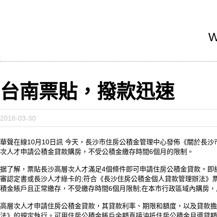
W
台南票貼，撥款迅速
2018-03-30
華聲在線10月10日訊 今天，長沙市住房公積金管理中心發佈《關於長
次人才申請公積金貸款購房，不受公積金繳存時間6個月的限制。
据了解，票貼長沙高層次人才滿足4個條件即可申請住房公積金貸款。即
審認定書或長沙人才綠卡的;符合《長沙住房公積金個人貸款管理辦法》
積金賬戶且正常繳存，不受繳存時間6個月限制;在本市行政區域內購房
高層次人才申請住房公積金貸款，其貸款利率、期限和額度，以及貸款擔
法》的規定執行。可用住房公積金賬戶余額直接沖抵住房公積金月還貸額